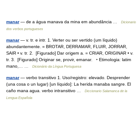
manar
— de a água manava da mina em abundância …
Dicionario
dos verbos portugueses
manar
— v. tr. e intr. 1. Verter ou ser vertido (um líquido)
abundantemente. = BROTAR, DERRAMAR, FLUIR, JORRAR,
SAIR • v. tr. 2. [Figurado] Dar origem a. = CRIAR, ORIGINAR • v.
tr. 3. [Figurado] Originar se, provir, emanar. ‣ Etimologia: latim
mano,… …
Dicionário da Língua Portuguesa
manar
— verbo transitivo 1. Uso/registro: elevado. Desprender
(una cosa o un lugar) [un líquido]: La herida manaba sangre. El
caño mana agua. verbo intransitivo …
Diccionario Salamanca de la
Lengua Española