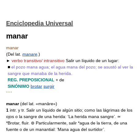
Enciclopedia Universal
manar
manar
(Del lat.
manare
.)
►
verbo transitivo/ intransitivo
Salir un líquido de un lugar:
■
el pozo mana agua; el agua mana del pozo; se asustó al ver la
sangre que manaba de la herida.
REG. PREPOSICIONAL
+ de
SINÓNIMO
brotar
surgir
* * *
manar
(del lat. «manāre»)
1
intr. y tr. Salir un líquido de algún sitio; como las lágrimas de los
ojos o la sangre de una herida: ‘La herida mana sangre’. ≃
*Brotar, fluir. ⊚ Particularmente, salir *agua de la tierra, de una
fuente o de un manantial: ‘Mana agua del surtidor’.