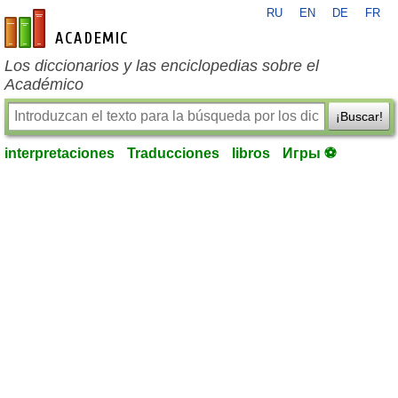
RU
EN
DE
FR
es-academic.com
Los diccionarios y las enciclopedias sobre el
Académico
¡Buscar!
interpretaciones
Traducciones
libros
Игры ⚽