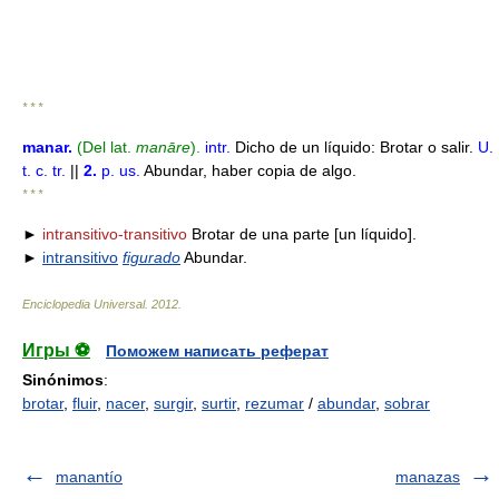
* * *
manar
.
(Del lat.
manāre
).
intr.
Dicho de un líquido: Brotar o salir.
U.
t. c. tr.
||
2.
p. us.
Abundar, haber copia de algo.
* * *
►
intransitivo-transitivo
Brotar de una parte [un líquido].
►
intransitivo
figurado
Abundar.
Enciclopedia Universal
.
2012
.
Игры ⚽
Поможем написать реферат
Sinónimos
:
brotar
,
fluir
,
nacer
,
surgir
,
surtir
,
rezumar
/
abundar
,
sobrar
manantío
manazas