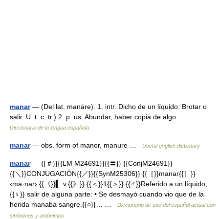
manar
— (Del lat. manāre). 1. intr. Dicho de un líquido: Brotar o
salir. U. t. c. tr.) 2. p. us. Abundar, haber copia de algo …
Diccionario de la lengua española
manar
— obs. form of manor, manure …
Useful english dictionary
manar
— {{＃}}{{LM M24691}}{{〓}} {{ConjM24691}}
{{＼}}CONJUGACIÓN{{／}}{{SynM25306}} {{［}}manar{{］}}
‹ma·nar› {{《}}▍ v.{{》}} {{＜}}1{{＞}} {{♂}}Referido a un líquido,
{{♀}} salir de alguna parte: • Se desmayó cuando vio que de la
herida manaba sangre.{{○}}… …
Diccionario de uso del español actual con
sinónimos y antónimos