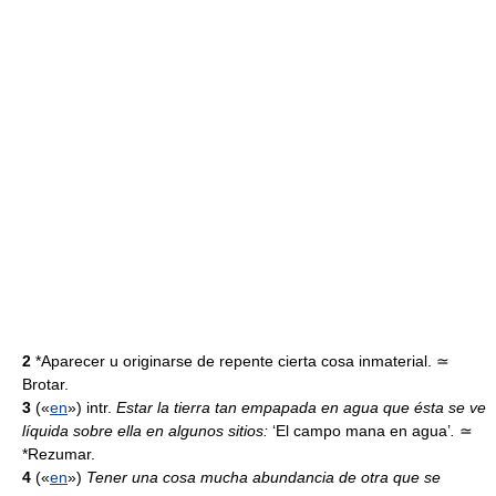
2
*Aparecer u originarse de repente cierta cosa inmaterial. ≃
Brotar.
3
(«
en
») intr.
Estar la tierra tan empapada en agua que ésta se ve
líquida sobre ella en algunos sitios:
‘El campo mana en agua’
.
≃
*Rezumar.
4
(«
en
»)
Tener una cosa mucha abundancia de otra que se