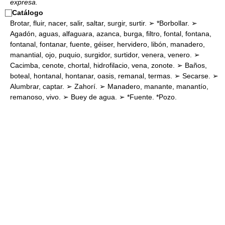
expresa.
⃞
Catálogo
Brotar, fluir, nacer, salir, saltar, surgir, surtir. ➢ *Borbollar. ➢
Agadón, aguas, alfaguara, azanca, burga, filtro, fontal, fontana,
fontanal, fontanar, fuente, géiser, hervidero, libón, manadero,
manantial, ojo, puquio, surgidor, surtidor, venera, venero. ➢
Cacimba, cenote, chortal, hidrofilacio, vena, zonote. ➢ Baños,
boteal, hontanal, hontanar, oasis, remanal, termas. ➢ Secarse. ➢
Alumbrar, captar. ➢ Zahorí. ➢ Manadero, manante, manantío,
remanoso, vivo. ➢ Buey de agua. ➢ *Fuente. *Pozo.