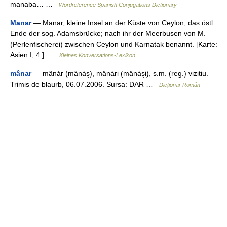
manaba… …
Wordreference Spanish Conjugations Dictionary
Manar
— Manar, kleine Insel an der Küste von Ceylon, das östl.
Ende der sog. Adamsbrücke; nach ihr der Meerbusen von M.
(Perlenfischerei) zwischen Ceylon und Karnatak benannt. [Karte:
Asien I, 4.] …
Kleines Konversations-Lexikon
mânar
— mânár (mânáş), mânári (mânáşi), s.m. (reg.) vizitiu.
Trimis de blaurb, 06.07.2006. Sursa: DAR …
Dicționar Român